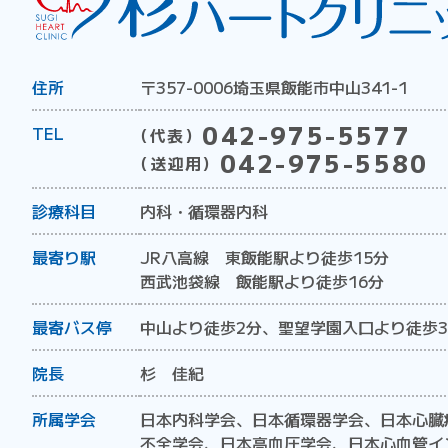
住所
〒357-0006
埼玉県飯能市中山341-1
042-975-5577
TEL
（代表）
042-975-5580
（送迎用）
診療科目
内科・循環器内科
最寄り駅
JR八高線 東飯能駅より徒歩15分
西武池袋線 飯能駅より徒歩16分
最寄バス停
中山より徒歩2分、聖望学園入口より徒歩
院長
杉 佳紀
所属学会
日本内科学会、日本循環器学会、日本心臓
不全学会、日本高血圧学会、日本心血管イ