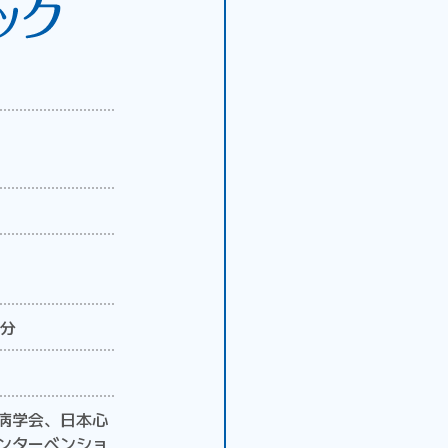
3分
病学会、日本心
ンターベンショ